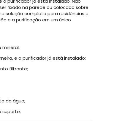
e o purificador já está instalado. Não
e ser fixado na parede ou colocado sobre
ma solução completa para residências e
ração e a purificação em um único
 mineral;
neira, e o purificador já está instalado;
to filtrante;
to da água;
 suporte;