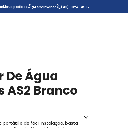
ós
Meus pedidos
Atendimento
(43) 3024-4515
r De Água
os AS2 Branco
portátil e de fácil instalação, basta