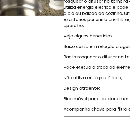
rosquear o difusor na torneira 
utiliza energia elétrica e pod
a pia ou balcão da cozinha. U
escritórios por unir a pré-filt
aparelho.
Veja alguns benefícios:
Baixo custo em relação a água
Basta rosquear o difusor na tor
Você efetua a troca do elemen
Não utiliza energia elétrica;
Design atraente;
Bica móvel para direcionamen
Acompanha chave para filtro e