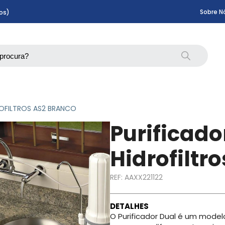
Sobre N
os)
ROFILTROS AS2 BRANCO
Purificado
Hidrofiltr
REF:
AAXX221122
DETALHES
O Purificador Dual é um modelo 