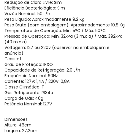
Redução de Cloro Livre: Sim
Eficiência Bacteriológica: Sim
Vazão Nominal: 50 L/h
Peso Líquido: Aproximadamente 9,2 Kg
Peso Bruto (com embalagem): Aproximadamente 10,8 Kg
Temperatura de Operação: Mín. 5°C / Máx. 50°C
Pressão de Operação: Mín. 32kPa (3 m.c.a) / Máx. 392kPa
(40 m.c.a)
Voltagem: 127 ou 220v (observar na embalagem e
anúncio)
Classe: I
Grau de Proteção: IPXO
Capacidade de Refrigeração: 2,0 L/h
Frequência Nominal: 60Hz
Corrente: 127V: 1,4A / 220V: 0,8A
Classe Climática: T
Gás Refrigerante: R134a
Carga de Gás: 40g
Potência Nominal: 127V
Dimensões:
Altura: 46cm
Largura: 27,2cm