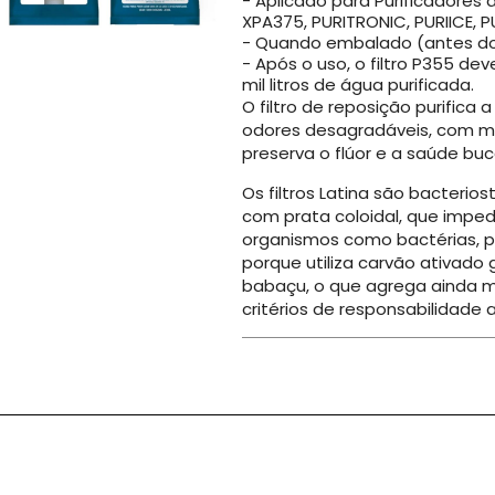
- Aplicado para Purificadores
XPA375, PURITRONIC, PURIICE, P
- Quando embalado (antes do u
- Após o uso, o filtro P355 de
mil litros de água purificada.
O filtro de reposição purific
odores desagradáveis, com má
preserva o flúor e a saúde buc
Os filtros Latina são bacteri
com prata coloidal, que imped
organismos como bactérias, p
porque utiliza carvão ativado
babaçu, o que agrega ainda m
critérios de responsabilidade 