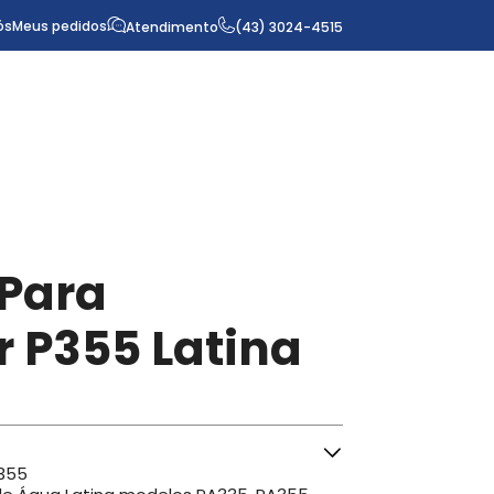
ós
Meus pedidos
Atendimento
(43) 3024-4515
o Para
r P355 Latina
P355