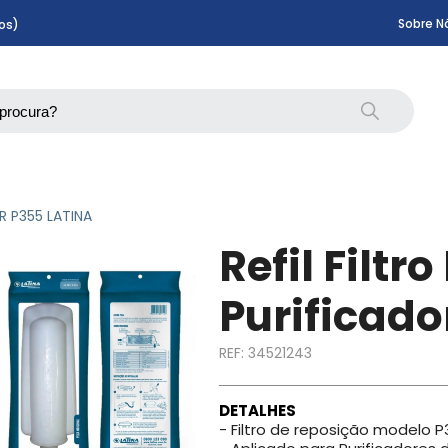
Sobre N
os)
R P355 LATINA
Refil Filtr
Purificado
REF:
34521243
DETALHES
- Filtro de reposição modelo 