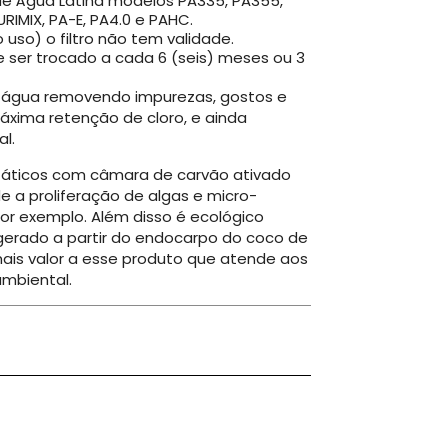
 de Água Latina modelos PA335, PA355,
URIMIX, PA-E, PA4.0 e PAHC.
so) o filtro não tem validade.
ve ser trocado a cada 6 (seis) meses ou 3
a a água removendo impurezas, gostos e
xima retenção de cloro, e ainda
al.
ostáticos com câmara de carvão ativado
e a proliferação de algas e micro-
or exemplo. Além disso é ecológico
 gerado a partir do endocarpo do coco de
ais valor a esse produto que atende aos
ambiental.