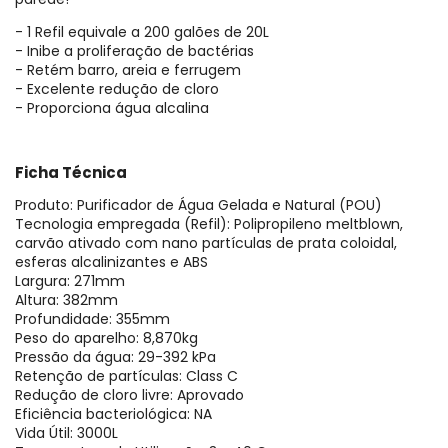
- 1 Refil equivale a 200 galões de 20L
- Inibe a proliferação de bactérias
- Retém barro, areia e ferrugem
- Excelente redução de cloro
- Proporciona água alcalina
Ficha Técnica
Produto: Purificador de Água Gelada e Natural (POU)
Tecnologia empregada (Refil): Polipropileno meltblown,
carvão ativado com nano partículas de prata coloidal,
esferas alcalinizantes e ABS
Largura: 271mm
Altura: 382mm
Profundidade: 355mm
Peso do aparelho: 8,870kg
Pressão da água: 29-392 kPa
Retenção de partículas: Class C
Redução de cloro livre: Aprovado
Eficiência bacteriológica: NA
Vida Útil: 3000L