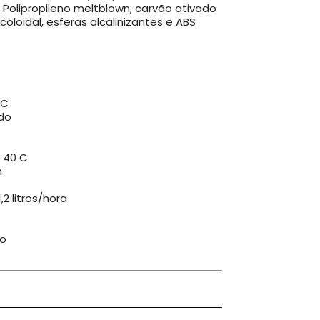
 Polipropileno meltblown, carvão ativado
oloidal, esferas alcalinizantes e ABS
 C
ado
- 40 C
h
2 litros/hora
ão