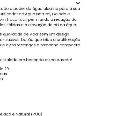
todo o poder da água alcalina para a sua
rificador de Água Natural, Gelada e
com troca fácil, permitindo a redução do
culas sólidas e a elevação do pH da água.
e qualidade de vida, tem um design
xclusivas: botão que inibe a proliferação
r que evita respingos e tamanho compacto
r instalado em bancada ou na parede!
de 20L
rias
em
Gelada e Natural (POU)