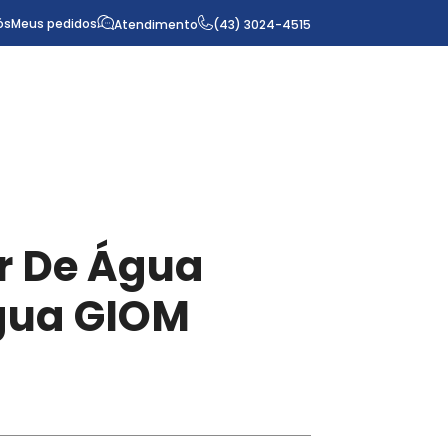
ós
Meus pedidos
Atendimento
(43) 3024-4515
r De Água
gua GIOM