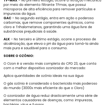
TF-MAX
– No primeiro estágio, ocorre a filtração mecânica
por meio do elemento filtrante TFmax, que possui
microporos de alta eficiência para remover partículas e
impurezas da água.
GAC
– No segundo estágio, entra em ação o poderoso
carbomax, que remove componentes químicos, como
cloro e Trihalometanos, garantindo uma água livre de
substâncias prejudiciais à saúde.
ALK
– No terceiro e último estágio, ocorre o processo de
alcalinização, que eleva o pH da água para torná-la ainda
mais pura e saudável para o consumo.
SOBRE O OZÔNIO:
O Ozon é a versão mais completa do CPD 23, que conta
com o melhor dispositivo ozonizador do mercado:
Aplica quantidades de ozônio ideais na sua água
O gás ozônio é considerado o bactericida mais poderoso
do mundo (3000x mais eficiente do que o Cloro)
O ozonizador de água reduz drasticamente uma série de
elementos causadores de doenças, como: impurezas,
bactérias, vírus e fungos