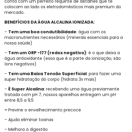
conta com um perfeito requinte de detalhes que te
colocam ao lado os eletrodomésticos mais premium do
mercado.
BENEFÍCIOS DA ÁGUA ALCALINA IONIZADA:
–
Tem uma boa condutibilidade
: água com os
macronutrientes necessários (minerais essenciais para a
nossa saúde)
–
Tem um ORP -177 (redox negativo)
: é o que deixa a
água antioxidante (essa que é a parte da ionização, são
íons negativos)
–
Tem uma Baixa Tensão Superficial
: para fazer uma
super hidratação do corpo (hidrata 3x mais)
–
É Super Alcalina
: recebendo uma água previamente
tratada com pH 7, nossos aparelhos entregam um pH
entre 8,5 a 9,5
–
Previne o envelhecimento precoce
– Ajuda eliminar toxinas
– Melhora a digestão